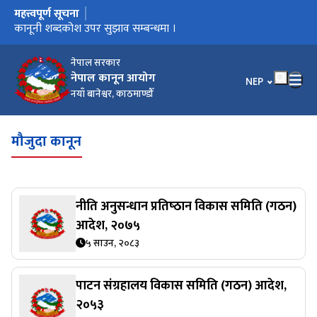
महत्त्वपूर्ण सूचना
मुख्य नेभिगेसनमा जानुहोस्
कार्यालय स्थानान्तरण भएको सूचना ।
कानूनी शब्दकोश उपर सुझाव सम्बन्धमा ।
कानूनी शब्दकोश
नेपाल सरकार
नेपाल कानून आयोग
भाषा चयन गर्नुहोस
NEP
नयाँ बानेश्वर, काठमाण्डौँ
मौजुदा कानून
नीति अनुसन्धान प्रतिष्‍ठान विकास समिति (गठन)
आदेश, २०७५
५ साउन, २०८३
पाटन संग्रहालय विकास समिति (गठन) आदेश,
२०५३