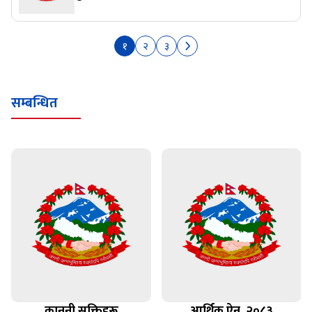
१
२
३
सम्बन्धित
कानूनी सूक्तिहरू
आर्थिक ऐन, २०८३