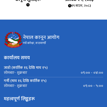
१९ साउन, २०८३
नेपाल कानून आयोग
नयाँ बानेश्वर, काठमाण्डौँ
कार्यालय समय
जाडो (कार्तिक १६ देखि माघ १५)
०९:०० - ०४:००
सोमबार- शुक्रबार
गर्मी (माघ १६ देखि कार्तिक १५)
०९:०० - ५:००
सोमबार- शुक्रबार
महत्त्वपूर्ण लिङ्कहरू