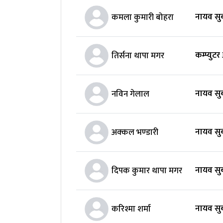
नायव सुब
कमला कुमारी बोहरा
कम्प्युटर
तिर्सना थापा मगर
नायव सुब
नविन गेलाल
नायव सुब
अक्‍कल भण्‍डारी
नायव सुब
दिपक कुमार थापा मगर
नायव सुब
करिश्मा शर्मा