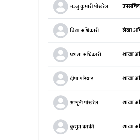
उपसचि
मञ्‍जु कुमारी पोखरेल
लेखा अध
विद्या अधिकारी
शाखा अ
प्रशंसा अधिकारी
शाखा अ
दीपा पर‍ियार
शाखा अ
आशृती पोखरेल
शाखा अ
कुसुम कार्की