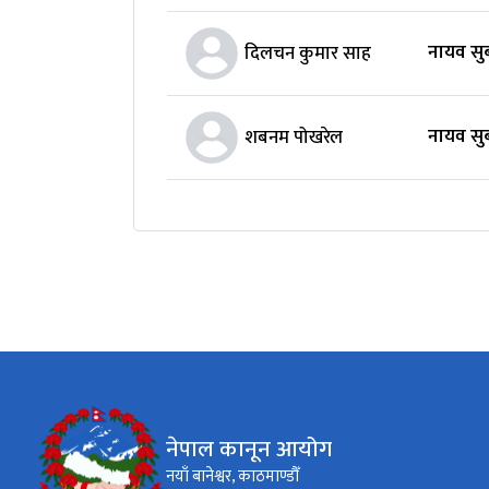
नायव सुब
दिलचन कुमार साह
नायव सुब
शबनम पोखरेल
नेपाल कानून आयोग
नयाँ बानेश्वर, काठमाण्डौँ