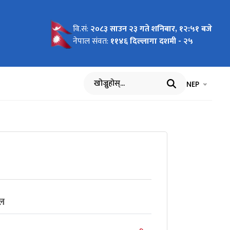
वि.सं:
२०८३ साउन २३ गते शनिबार, १२:५१ बजे
नेपाल संवत:
११४६ दिल्लागा दशमी - २५
भाषा चयन गर्नुह
भाषा प
NEP
खोज्नुहोस्
ेल