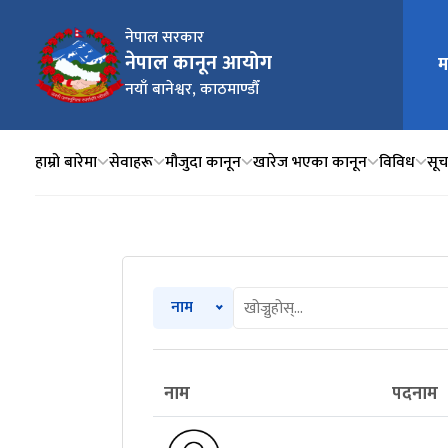
नेपाल सरकार
नेपाल कानून आयोग
म
मुख्य न
नयाँ बानेश्वर, काठमाण्डौँ
हाम्रो बारेमा
सेवाहरू
मौजुदा कानून
खारेज भएका कानून
विविध
सूचन
नाम
नाम
पदनाम