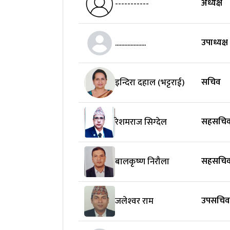
अध्यक्ष
-----------
उपाध्यक्ष
....................
सचिव
इन्दिरा दहाल (भट्टराई)
सहसचिव ए
रेशमराज सिग्‍देल
सहसचि
बालकृष्‍ण निरौला
उपसचिव 
जलेश्‍वर राम