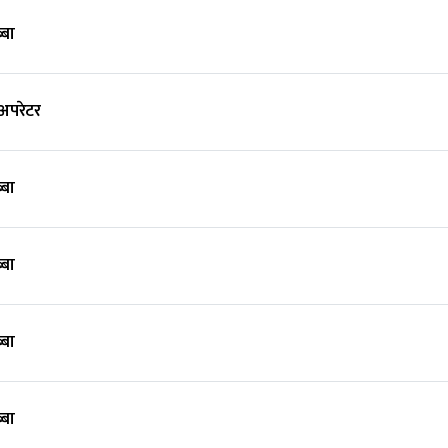
्बा
 अपरेटर
्बा
्बा
्बा
्बा