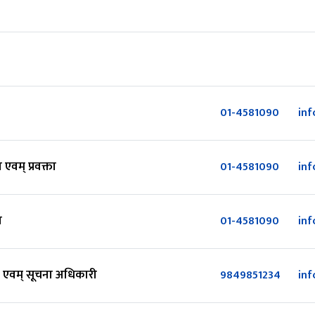
01-4581090
in
वम् प्रवक्ता
01-4581090
in
व
01-4581090
in
‍एवम् सूचना अधिकारी
9849851234
in