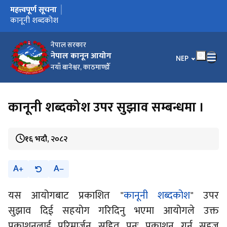
महत्त्वपूर्ण सूचना
मुख्य नेभिगेसनमा जानुहोस्
कार्यालय स्थानान्तरण भएको सूचना ।
कानूनी शब्दकोश उपर सुझाव सम्बन्धमा ।
कानूनी शब्दकोश
नेपाल सरकार
नेपाल कानून आयोग
भाषा चयन गर्नुहोस
NEP
नयाँ बानेश्वर, काठमाण्डौँ
कानूनी शब्दकोश उपर सुझाव सम्बन्धमा ।
१६ भदौ, २०८२
A
A
यस आयोगबाट प्रकाशित "
कानूनी शब्दकोश
" उपर
सुझाव दिई सहयोग गरिदिनु भएमा आयोगले उक्त
प्रकाशनलाई परिमार्जन सहित पुनः प्रकाशन गर्न सहज