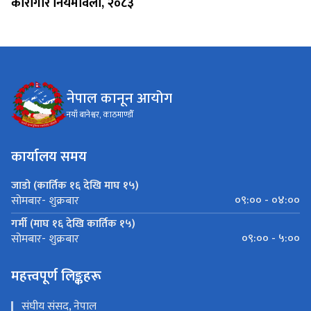
कारागार नियमावली, २०८३
नेपाल कानून आयोग
नयाँ बानेश्वर, काठमाण्डौँ
कार्यालय समय
जाडो (कार्तिक १६ देखि माघ १५)
०९:०० - ०४:००
सोमबार- शुक्रबार
गर्मी (माघ १६ देखि कार्तिक १५)
०९:०० - ५:००
सोमबार- शुक्रबार
महत्त्वपूर्ण लिङ्कहरू
संघीय संसद, नेपाल