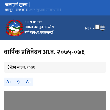
महत्त्वपूर्ण सूचना
मुख्य नेभिगेसनमा जानुहोस्
कार्यालय स्थानान्तरण भएको सूचना ।
कानूनी शब्दकोश उपर सुझाव सम्बन्धमा ।
कानूनी शब्दकोश
नेपाल सरकार
नेपाल कानून आयोग
भाषा चयन गर्नुहोस
NEP
नयाँ बानेश्वर, काठमाण्डौँ
वार्षिक प्रतिवेदन आ.व. २०७५-०७६
३२ साउन, २०७६
A
A