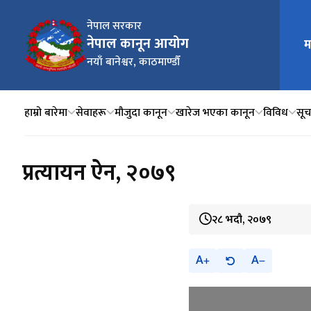
नेपाल सरकार
नेपाल कानून आयोग
म
मुख्य न
नयाँ बानेश्वर, काठमाण्डौँ
हाम्रो बारेमा
सेवाहरू
मौजुदा कानून
खारेज भएका कानून
विविध
सूचन
प्रत्यायन ऐन, २०७९
२८ भदौ, २०७९
A
A