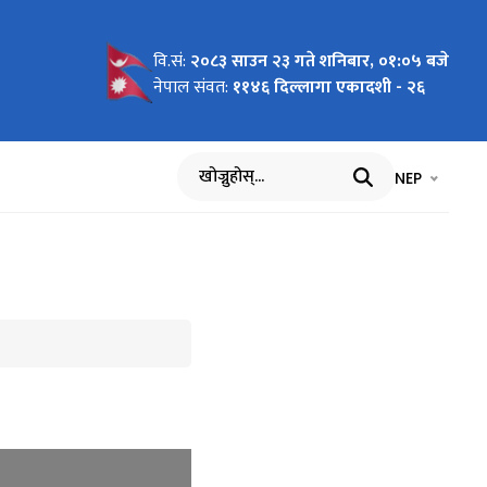
वि.सं:
२०८३ साउन २३ गते शनिबार, ०१:०५ बजे
नेपाल संवत:
११४६ दिल्लागा एकादशी - २६
भाषा चयन गर्नुह
भाषा प
NEP
खोज्नुहोस्