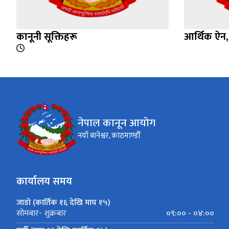
कानूनी सूक्तिहरू
आर्थिक ऐन
नेपाल कानून आयोग
नयाँ बानेश्वर, काठमाण्डौँ
कार्यालय समय
जाडो (कार्तिक १६ देखि माघ १५)
०९:०० - ०४:००
सोमबार- शुक्रबार