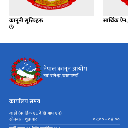
कानूनी सूक्तिहरू
आर्थिक ऐन
नेपाल कानून आयोग
नयाँ बानेश्वर, काठमाण्डौँ
कार्यालय समय
जाडो (कार्तिक १६ देखि माघ १५)
०९:०० - ०४:००
सोमबार- शुक्रबार