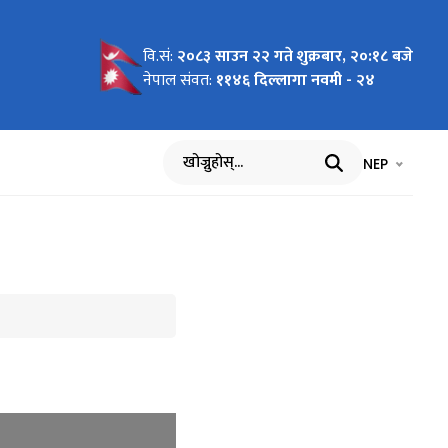
वि.सं:
२०८३ साउन २२ गते शुक्रबार, २०:१८ बजे
नेपाल संवत:
११४६ दिल्लागा नवमी - २४
भाषा चयन गर्नुह
भाषा प
NEP
खोज्नुहोस्