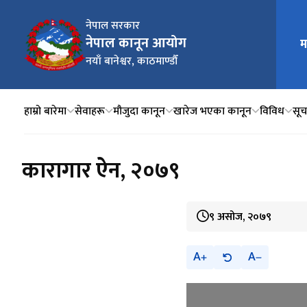
नेपाल सरकार
नेपाल कानून आयोग
म
मुख्य न
नयाँ बानेश्वर, काठमाण्डौँ
हाम्रो बारेमा
सेवाहरू
मौजुदा कानून
खारेज भएका कानून
विविध
सूचन
कारागार ऐन, २०७९
९ असोज, २०७९
A
A