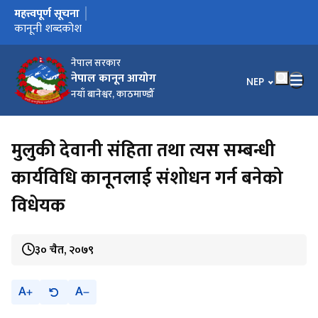
महत्त्वपूर्ण सूचना
मुख्य नेभिगेसनमा जानुहोस्
कार्यालय स्थानान्तरण भएको सूचना ।
कानूनी शब्दकोश उपर सुझाव सम्बन्धमा ।
कानूनी शब्दकोश
नेपाल सरकार
नेपाल कानून आयोग
भाषा चयन गर्नुहोस
NEP
नयाँ बानेश्वर, काठमाण्डौँ
मुलुकी देवानी संहिता तथा त्यस सम्बन्धी
कार्यविधि कानूनलाई संशोधन गर्न बनेको
विधेयक
३० चैत, २०७९
A
A