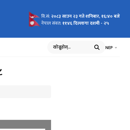
वि.सं:
२०८३ साउन २३ गते शनिबार, १६:४० बजे
नेपाल संवत:
११४६ दिल्लागा दशमी - २५
भाषा चयन गर्नुह
भाषा प
NEP
खोज्नुहोस्
८