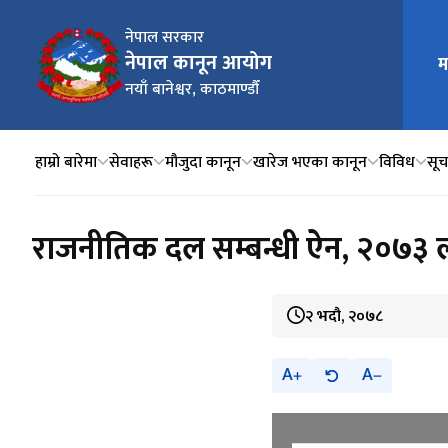
नेपाल सरकार
नेपाल कानून आयोग
म
मुख्य न
नयाँ बानेश्वर, काठमाण्डौँ
हाम्रो बारेमा
सेवाहरू
मौजुदा कानून
खारेज भएका कानून
विविध
सूचन
राजनीतिक दल सम्बन्धी ऐन, २०७३ ल
२ भदौ, २०७८
A
A