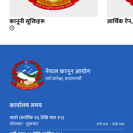
कानूनी सूक्तिहरू
आर्थिक ऐन
नेपाल कानून आयोग
नयाँ बानेश्वर, काठमाण्डौँ
कार्यालय समय
जाडो (कार्तिक १६ देखि माघ १५)
०९:०० - ०४:००
सोमबार- शुक्रबार