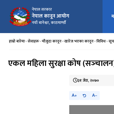
नेपाल सरकार
नेपाल कानून आयोग
म
मुख्य न
नयाँ बानेश्वर, काठमाण्डौँ
हाम्रो बारेमा
सेवाहरू
मौजुदा कानून
खारेज भएका कानून
विविध
सूचन
एकल महिला सुरक्षा कोष (सञ्‍चाल
३१ जेठ, २०७०
A
A