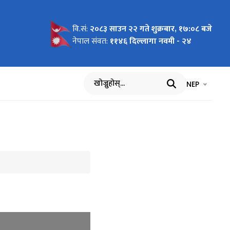
वि.सं:
२०८३ साउन २२ गते शुक्रबार, १७:०८ बजे
नेपाल संवत:
११४६ दिल्लागा नवमी - २४
भाषा चयन गर्नुह
भाषा प
NEP
खोज्नुहोस्