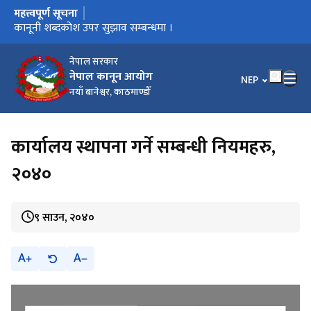
महत्त्वपूर्ण सूचना
मुख्य नेभिगेसनमा जानुहोस्
कार्यालय स्थानान्तरण भएको सूचना ।
कानूनी शब्दकोश उपर सुझाव सम्बन्धमा ।
कानूनी शब्दकोश
नेपाल सरकार
नेपाल कानून आयोग
भाषा चयन गर्नुहोस
NEP
नयाँ बानेश्वर, काठमाण्डौँ
कार्यालय स्थापना गर्ने सम्बन्धी नियमहरु,
२०४०
९ साउन, २०४०
A
A