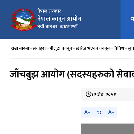
नेपाल सरकार
नेपाल कानून आयोग
म
मुख्य न
नयाँ बानेश्वर, काठमाण्डौँ
हाम्रो बारेमा
सेवाहरू
मौजुदा कानून
खारेज भएका कानून
विविध
सूचन
जाँचबुझ आयोग (सदस्यहरुको सेवाक
१२ जेठ, २०५१
A
A