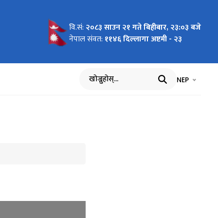
वि.सं:
२०८३ साउन २१ गते बिहीबार, २३:०३ बजे
नेपाल संवत:
११४६ दिल्लागा अष्टमी - २३
भाषा चयन गर्नुह
भाषा प
NEP
खोज्नुहोस्