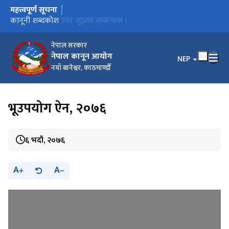
महत्त्वपूर्ण सूचना
मुख्य नेभिगेसनमा जानुहोस्
कार्यालय स्थानान्तरण भएको सूचना ।
कानूनी शब्दकोश उपर सुझाव सम्बन्धमा ।
कानूनी शब्दकोश
नेपाल सरकार
नेपाल कानून आयोग
भाषा चयन गर्नुहोस
NEP
नयाँ बानेश्वर, काठमाण्डौँ
भूउपयोग ऐन, २०७६
६ भदौ, २०७६
A
A