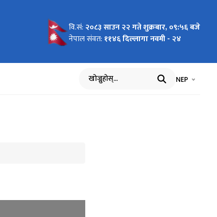
वि.सं:
२०८३ साउन २२ गते शुक्रबार, ०९:५७ बजे
नेपाल संवत:
११४६ दिल्लागा नवमी - २४
भाषा चयन गर्नुह
भाषा प
NEP
खोज्नुहोस्