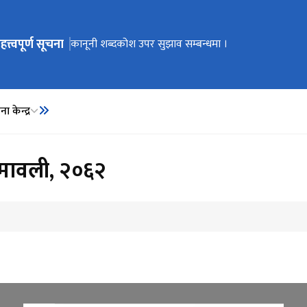
हत्त्वपूर्ण सूचना
ेभिगेसनमा जानुहोस्
कार्यालय स्थानान्तरण भएको सूचना ।
कानूनी शब्दकोश उपर सुझाव सम्बन्धमा ।
कानूनी शब्दकोश
ा केन्द्र
ियमावली, २०६२