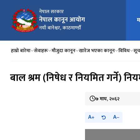
नेपाल सरकार
नेपाल कानून आयोग
म
मुख्य न
नयाँ बानेश्वर, काठमाण्डौँ
हाम्रो बारेमा
सेवाहरू
मौजुदा कानून
खारेज भएका कानून
विविध
सूचन
बाल श्रम (निषेध र नियमित गर्ने) न
७ माघ, २०६२
A
A