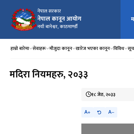
नेपाल सरकार
नेपाल कानून आयोग
म
मुख्य न
नयाँ बानेश्वर, काठमाण्डौँ
हाम्रो बारेमा
सेवाहरू
मौजुदा कानून
खारेज भएका कानून
विविध
सूचन
मदिरा नियमहरु, २०३३
१८ जेठ, २०३३
A
A