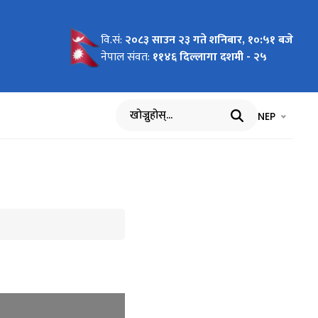
वि.सं:
२०८३ साउन २३ गते शनिबार, १०:५१ बजे
नेपाल संवत:
११४६ दिल्लागा दशमी - २५
भाषा चयन गर्नुह
भाषा प
NEP
खोज्नुहोस्