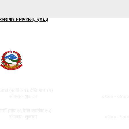
कारागार नियमावली, २०८३
नेपाल कानून आयोग
नयाँ बानेश्वर, काठमाण्डौँ
कार्यालय समय
जाडो (कार्तिक १६ देखि माघ १५)
०९:०० - ०४:००
सोमबार- शुक्रबार
गर्मी (माघ १६ देखि कार्तिक १५)
०९:०० - ५:००
सोमबार- शुक्रबार