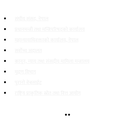
महत्त्वपूर्ण लिङ्कहरू
संघीय संसद, नेपाल
प्रधानमन्त्री तथा मन्त्रिपरिषद्को कार्यालय
महान्यायाधिवक्ताको कार्यालय, नेपाल
सर्वोच्च अदालत
कानून, न्याय तथा संसदीय मामिला मन्त्रालय
मुद्रण विभाग
पुरानो वेबसाईट
राष्ट्रिय प्राकृतिक स्रोत तथा वित्त आयोग
नयाँ बानेश्वर, काठमाण्डौँ
info@lawcommission.gov.np