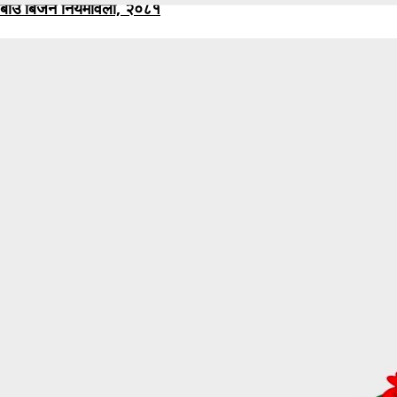
बीउ बिजन नियमावली, २०८१