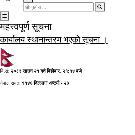
खोज्नुहोस्
महत्त्वपूर्ण सूचना
मुख्य नेभिगेसनमा जानुहोस्
कानूनी शब्दकोश उपर सुझाव सम्बन्धमा ।
कानूनी शब्दकोश
कार्यालय स्थानान्तरण भएको सूचना ।
वि.सं:
२०८३ साउन २१ गते बिहीबार, २१:१४ बजे
नेपाल संवत:
११४६ दिल्लागा अष्टमी - २३