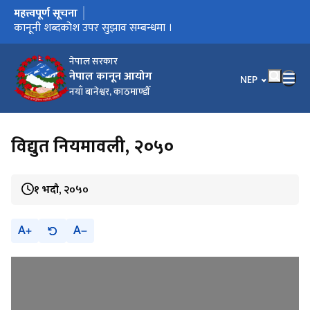
महत्त्वपूर्ण सूचना
मुख्य नेभिगेसनमा जानुहोस्
कार्यालय स्थानान्तरण भएको सूचना ।
कानूनी शब्दकोश उपर सुझाव सम्बन्धमा ।
कानूनी शब्दकोश
नेपाल सरकार
नेपाल कानून आयोग
भाषा चयन गर्नुहोस
NEP
नयाँ बानेश्वर, काठमाण्डौँ
विद्युत नियमावली, २०५०
१ भदौ, २०५०
A
A