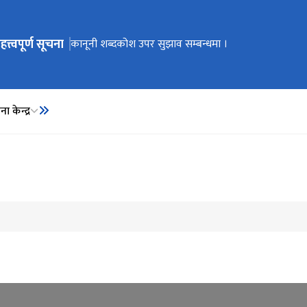
हत्त्वपूर्ण सूचना
ेभिगेसनमा जानुहोस्
कार्यालय स्थानान्तरण भएको सूचना ।
कानूनी शब्दकोश उपर सुझाव सम्बन्धमा ।
कानूनी शब्दकोश
ा केन्द्र