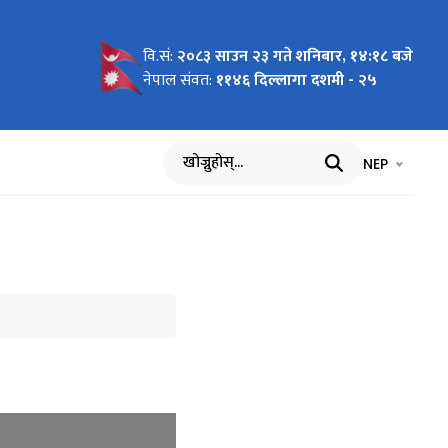
वि.सं:
२०८३ साउन २३ गते शनिबार, १४:१८ बजे
नेपाल संवत:
११४६ दिल्लागा दशमी - २५
भाषा चयन गर्नुह
भाषा प
NEP
खोज्नुहोस्