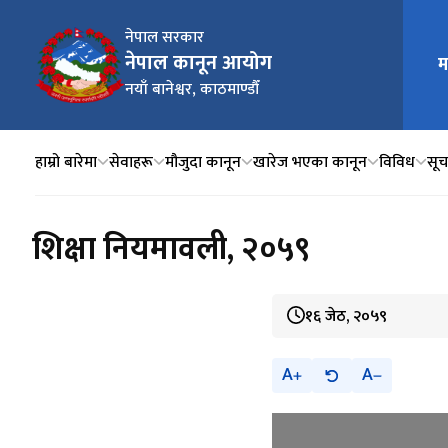
नेपाल सरकार
नेपाल कानून आयोग
म
मुख्य न
नयाँ बानेश्वर, काठमाण्डौँ
हाम्रो बारेमा
सेवाहरू
मौजुदा कानून
खारेज भएका कानून
विविध
सूचन
शिक्षा नियमावली, २०५९
१६ जेठ, २०५९
A
A