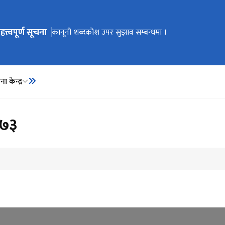
हत्त्वपूर्ण सूचना
ेभिगेसनमा जानुहोस्
कार्यालय स्थानान्तरण भएको सूचना ।
कानूनी शब्दकोश उपर सुझाव सम्बन्धमा ।
कानूनी शब्दकोश
ा केन्द्र
०७३