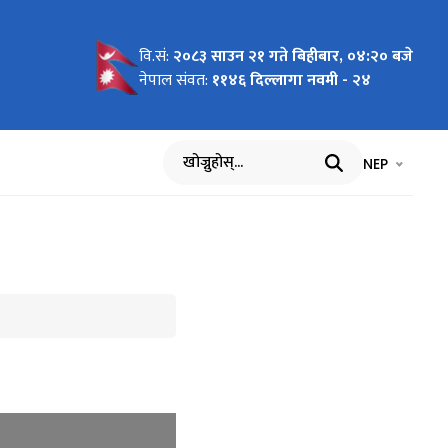
वि.सं:
२०८३ साउन २१ गते बिहीबार, ०४:२० बजे
नेपाल संवत:
११४६ दिल्लागा नवमी - २४
भाषा चयन गर्नुह
भाषा प
NEP
खोज्नुहोस्