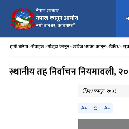
नेपाल सरकार
नेपाल कानून आयोग
म
मुख्य न
नयाँ बानेश्वर, काठमाण्डौँ
हाम्रो बारेमा
सेवाहरू
मौजुदा कानून
खारेज भएका कानून
विविध
सूचन
स्थानीय तह निर्वाचन नियमावली, २
२४ फागुन, २०७३
A
A