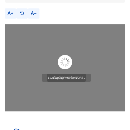
A
A
Loading PDF Worker CORS ...
Loading WEBGL 3D ...