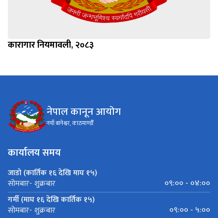
कारागार नियमावली, २०८३
नेपाल कानून आयोग
नयाँ बानेश्वर, काठमाण्डौँ
कार्यालय समय
जाडो (कार्तिक १६ देखि माघ १५)
०९:०० - ०४:००
सोमबार- शुक्रबार
गर्मी (माघ १६ देखि कार्तिक १५)
०९:०० - ५:००
सोमबार- शुक्रबार