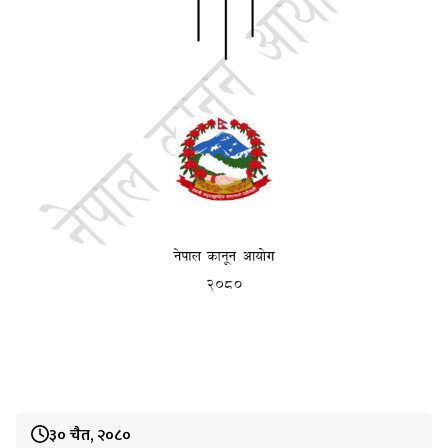
३० चैत, २०८०