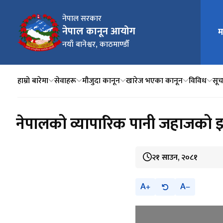
नेपाल सरकार
नेपाल कानून आयोग
म
मुख्य न
नयाँ बानेश्वर, काठमाण्डौँ
हाम्रो बारेमा
सेवाहरू
मौजुदा कानून
खारेज भएका कानून
विविध
सूचन
नेपालको व्यापारिक पानी जहाजको झ
२१ साउन, २०८१
A
A