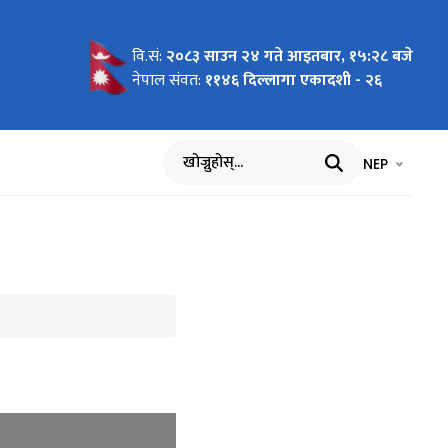
वि.सं:
२०८३ साउन २४ गते आइतबार, १५:२८ बजे
नेपाल संवत:
११४६ दिल्लागा एकादशी - २६
भाषा चयन गर्नुह
भाषा प
NEP
खोज्नुहोस्