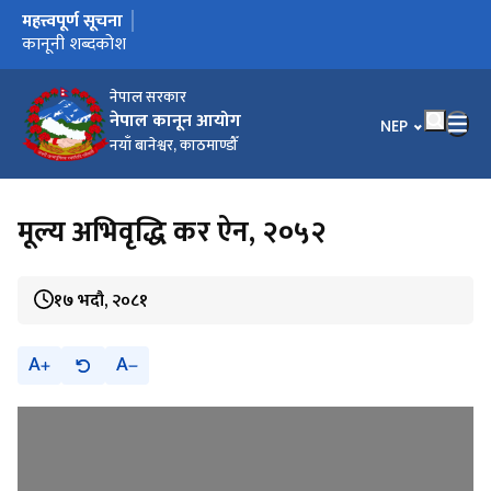
महत्त्वपूर्ण सूचना
मुख्य नेभिगेसनमा जानुहोस्
कार्यालय स्थानान्तरण भएको सूचना ।
कानूनी शब्दकोश उपर सुझाव सम्बन्धमा ।
कानूनी शब्दकोश
नेपाल सरकार
नेपाल कानून आयोग
भाषा चयन गर्नुहोस
NEP
नयाँ बानेश्वर, काठमाण्डौँ
मूल्य अभिवृद्धि कर ऐन, २०५२
१७ भदौ, २०८१
A
A