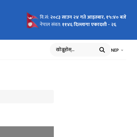
वि.सं:
२०८३ साउन २४ गते आइतबार, १५:४० बजे
नेपाल संवत:
११४६ दिल्लागा एकादशी - २६
भाषा चयन गर्नुह
भाषा प
NEP
खोज्नुहोस्