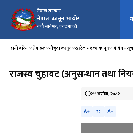
नेपाल सरकार
नेपाल कानून आयोग
म
मुख्य न
नयाँ बानेश्वर, काठमाण्डौँ
हाम्रो बारेमा
सेवाहरू
मौजुदा कानून
खारेज भएका कानून
विविध
सूचन
राजस्व चुहावट (अनुसन्धान तथा निय
१४ असोज, २०८१
A
A