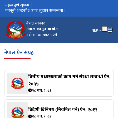
महत्त्वपूर्ण सूचना
मुख्य नेभिगेसनमा जानुहोस्
कार्यालय स्थानान्तरण भएको सूचना ।
कानूनी शब्दकोश उपर सुझाव सम्बन्धमा ।
कानूनी शब्दकोश
नेपाल सरकार
नेपाल कानून आयोग
भाषा चयन गर्नुहोस
NEP
नयाँ बानेश्वर, काठमाण्डौँ
नेपाल ऐन संग्रह
वित्तीय मध्यस्थताको काम गर्ने संस्था सम्बन्धी ऐन,
२०५५
२८ माघ, २०८१
विदेशी विनिमय (नियमित गर्ने) ऐन, २०१९
२८ माघ, २०८१