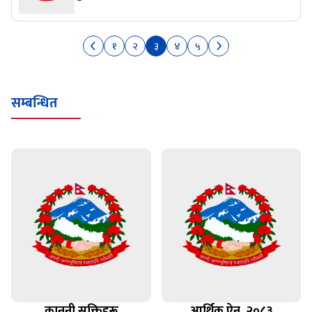
१
२
३
४
५
सम्बन्धित
कानूनी सूक्तिहरू
आर्थिक ऐन, २०८३