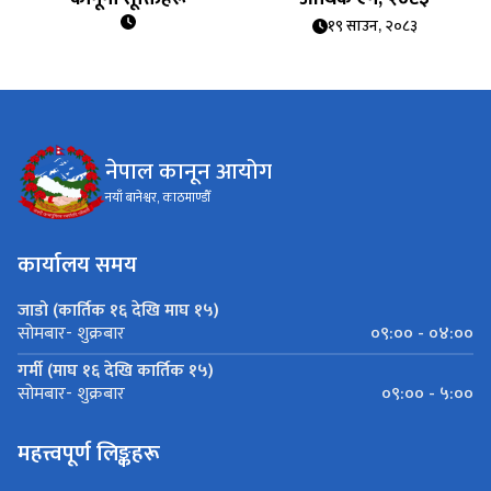
१९ साउन, २०८३
नेपाल कानून आयोग
नयाँ बानेश्वर, काठमाण्डौँ
कार्यालय समय
जाडो (कार्तिक १६ देखि माघ १५)
०९:०० - ०४:००
सोमबार- शुक्रबार
गर्मी (माघ १६ देखि कार्तिक १५)
०९:०० - ५:००
सोमबार- शुक्रबार
महत्त्वपूर्ण लिङ्कहरू