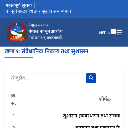
महत्त्वपूर्ण सूचना
मुख्य नेभिगेसनमा जानुहोस्
कार्यालय स्थानान्तरण भएको सूचना ।
कानूनी शब्दकोश उपर सुझाव सम्बन्धमा ।
कानूनी शब्दकोश
नेपाल सरकार
नेपाल कानून आयोग
भाषा चयन गर्नुहोस
NEP
नयाँ बानेश्वर, काठमाण्डौँ
खण्ड १: संवैधानिक निकाय तथा सुशासन
क्र.
शीर्षक
स.
1
सुशासन (व्यवस्थापन तथा सञ्‍चालन