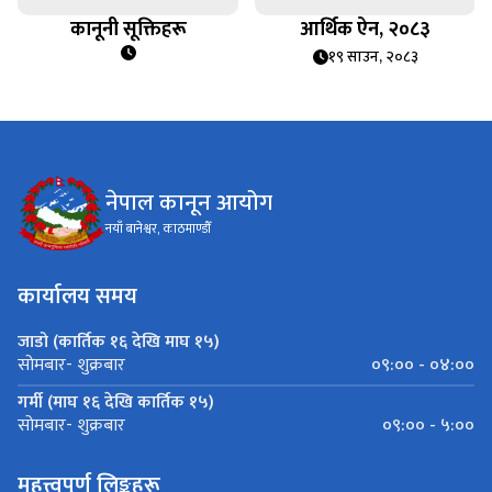
कानूनी सूक्तिहरू
आर्थिक ऐन, २०८३
१९ साउन, २०८३
नेपाल कानून आयोग
नयाँ बानेश्वर, काठमाण्डौँ
कार्यालय समय
जाडो (कार्तिक १६ देखि माघ १५)
०९:०० - ०४:००
सोमबार- शुक्रबार
गर्मी (माघ १६ देखि कार्तिक १५)
०९:०० - ५:००
सोमबार- शुक्रबार
महत्त्वपूर्ण लिङ्कहरू