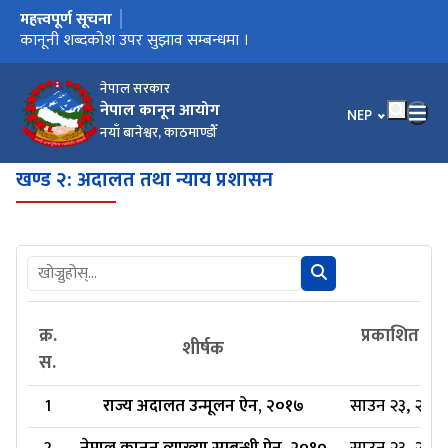
महत्त्वपूर्ण सूचना
मुख्य नेभिगेसनमा जानुहोस्
कार्यालय स्थानान्तरण भएको सूचना ।
कानूनी शब्दकोश उपर सुझाव सम्बन्धमा ।
कानूनी शब्दकोश
नेपाल सरकार
नेपाल कानून आयोग
भाषा चयन गर्नुहोस
NEP
नयाँ बानेश्वर, काठमाण्डौँ
खण्ड २: अदालत तथा न्याय प्रशासन
क्र.
प्रकाशित मित
शीर्षक
स.
स
1
राज्य अदालत उन्मूलन ऐन, २०१७
साउन २३, २०८१,