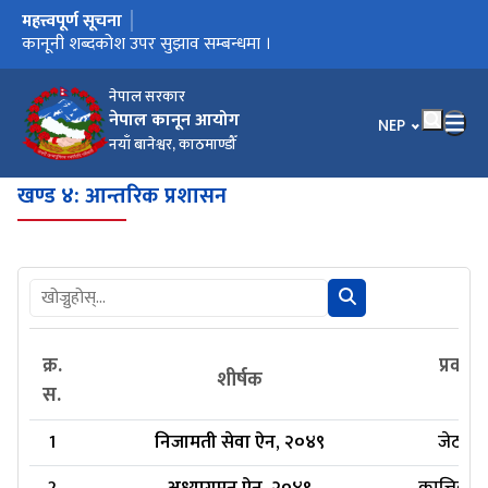
महत्त्वपूर्ण सूचना
मुख्य नेभिगेसनमा जानुहोस्
कार्यालय स्थानान्तरण भएको सूचना ।
कानूनी शब्दकोश उपर सुझाव सम्बन्धमा ।
कानूनी शब्दकोश
नेपाल सरकार
नेपाल कानून आयोग
भाषा चयन गर्नुहोस
NEP
नयाँ बानेश्वर, काठमाण्डौँ
खण्ड ४: आन्तरिक प्रशासन
क्र.
प्रकाश
शीर्षक
स.
1
निजामती सेवा ऐन, २०४९
जेठ ४,