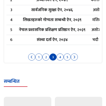
2
अध्यागमन ऐन, २०४९
कात्तिक १
3
सार्वजनिक सुरक्षा ऐन, २०४६
असोज ११
4
लिखतहरुको गोप्यता सम्बन्धी ऐन, २०३९
मंसिर ६,
5
नेपाल प्रशासनिक प्रशिक्षण प्रतिष्ठान ऐन, २०३९
असोज ११,
6
संस्था दर्ता ऐन, २०३४
भदौ २७,
1
2
3
4
5
सम्बन्धित