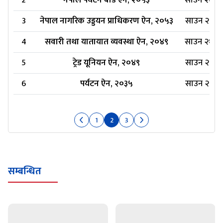
2
नेपाल पर्यटन बोर्ड ऐन, २०५३
साउन २१, २
3
नेपाल नागरिक उड्डयन प्राधिकरण ऐन, २०५३
साउन २१, २
4
सवारी तथा यातायात व्यवस्था ऐन, २०४९
साउन २१, २
5
ट्रेड यूनियन ऐन, २०४९
साउन २१, २
6
पर्यटन ऐन, २०३५
साउन २१, २
1
2
3
सम्बन्धित