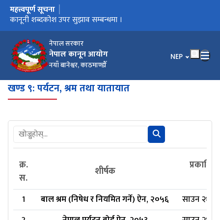
महत्त्वपूर्ण सूचना
मुख्य नेभिगेसनमा जानुहोस्
कार्यालय स्थानान्तरण भएको सूचना ।
कानूनी शब्दकोश उपर सुझाव सम्बन्धमा ।
कानूनी शब्दकोश
नेपाल सरकार
नेपाल कानून आयोग
भाषा चयन गर्नुहोस
NEP
नयाँ बानेश्वर, काठमाण्डौँ
खण्ड ९: पर्यटन, श्रम तथा यातायात
क्र.
प्रकाशित
शीर्षक
स.
1
बाल श्रम (निषेध र नियमित गर्ने) ऐन, २०५६
साउन २१, २