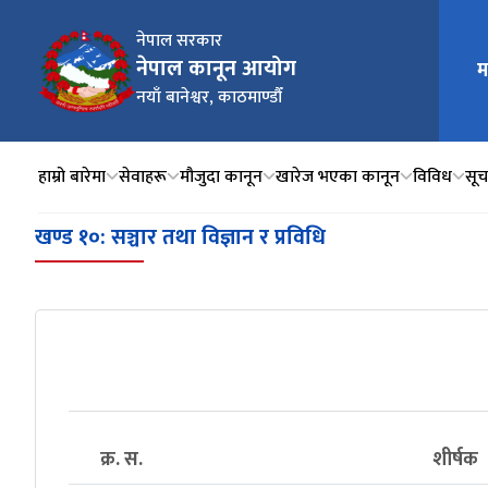
नेपाल सरकार
नेपाल कानून आयोग
म
मुख्य न
नयाँ बानेश्वर, काठमाण्डौँ
हाम्रो बारेमा
सेवाहरू
मौजुदा कानून
खारेज भएका कानून
विविध
सूचन
खण्ड १०: सञ्चार तथा विज्ञान र प्रविधि
क्र. स.
शीर्षक