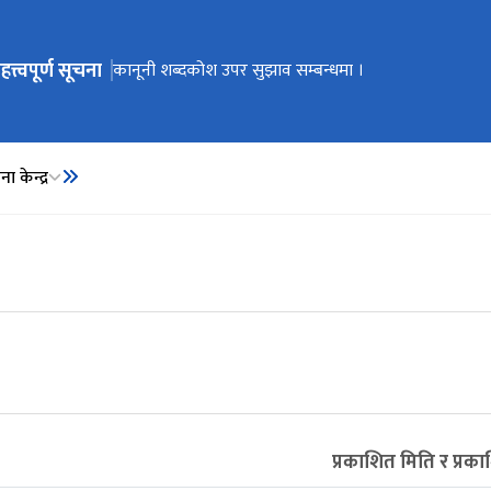
हत्त्वपूर्ण सूचना
ेभिगेसनमा जानुहोस्
कार्यालय स्थानान्तरण भएको सूचना ।
कानूनी शब्दकोश उपर सुझाव सम्बन्धमा ।
कानूनी शब्दकोश
ा केन्द्र
प्रकाशित मिति र प्र