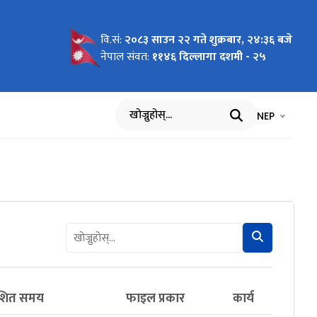
वि.सं:
२०८३ साउन २२ गते शुक्रबार, २४:३६ बजे
नेपाल संवत:
११४६ दिल्लागा दशमी - २५
भाषा चयन गर्नुह
भाषा प
NEP
खोज्नुहोस्
काशित समय
फाइल प्रकार
कार्य