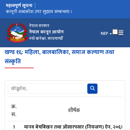
महत्त्वपूर्ण सूचना
मुख्य नेभिगेसनमा जानुहोस्
कार्यालय स्थानान्तरण भएको सूचना ।
कानूनी शब्दकोश उपर सुझाव सम्बन्धमा ।
कानूनी शब्दकोश
नेपाल सरकार
नेपाल कानून आयोग
भाषा चयन गर्नुहोस
NEP
नयाँ बानेश्वर, काठमाण्डौँ
खण्ड १६: महिला, बालबालिका, समाज कल्याण तथा
संस्कृति
क्र.
शीर्षक
स.
1
मानव बेचबिखन तथा ओसारपसार (नियन्त्रण) ऐन, २०६४