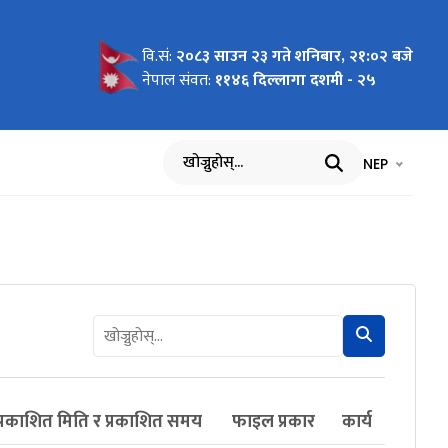
वि.सं:
२०८३ साउन २३ गते शनिबार, २१:०२ बजे
नेपाल संवत:
११४६ दिल्लागा दशमी - २५
भाषा चयन गर्नुह
भाषा प
NEP
खोज्नुहोस्
प्रकाशित मिति र प्रकाशित समय
फाइल प्रकार
कार्य