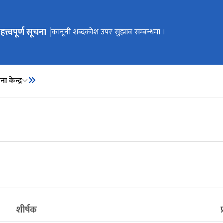
हत्त्वपूर्ण सूचना
ेभिगेसनमा जानुहोस्
कार्यालय स्थानान्तरण भएको सूचना ।
कानूनी शब्दकोश उपर सुझाव सम्बन्धमा ।
कानूनी शब्दकोश
ा केन्द्र
शीर्षक