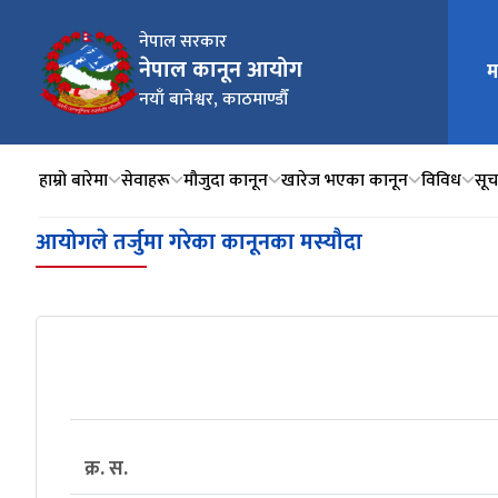
नेपाल सरकार
नेपाल कानून आयोग
म
मुख्य न
नयाँ बानेश्वर, काठमाण्डौँ
हाम्रो बारेमा
सेवाहरू
मौजुदा कानून
खारेज भएका कानून
विविध
सूचन
आयोगले तर्जुमा गरेका कानूनका मस्यौदा
क्र. स.