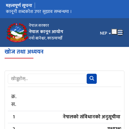
महत्त्वपूर्ण सूचना
मुख्य नेभिगेसनमा जानुहोस्
कार्यालय स्थानान्तरण भएको सूचना ।
कानूनी शब्दकोश उपर सुझाव सम्बन्धमा ।
कानूनी शब्दकोश
नेपाल सरकार
नेपाल कानून आयोग
भाषा चयन गर्नुहोस
NEP
नयाँ बानेश्वर, काठमाण्डौँ
खोज तथा अध्ययन
क्र.
स.
1
नेपालको संविधानको अनुसूचीमा उल