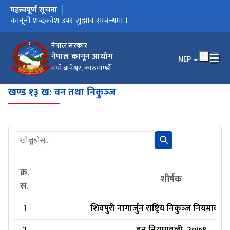
महत्त्वपूर्ण सूचना
मुख्य नेभिगेसनमा जानुहोस्
कार्यालय स्थानान्तरण भएको सूचना ।
कानूनी शब्दकोश उपर सुझाव सम्बन्धमा ।
कानूनी शब्दकोश
नेपाल सरकार
नेपाल कानून आयोग
भाषा चयन गर्नुहोस
NEP
नयाँ बानेश्वर, काठमाण्डौँ
खण्ड १३ ख: वन तथा निकुञ्‍ज
क्र.
शीर्षक
स.
1
शिवपुरी नागार्जुन राष्ट्रिय निकुञ्‍ज नियमावल