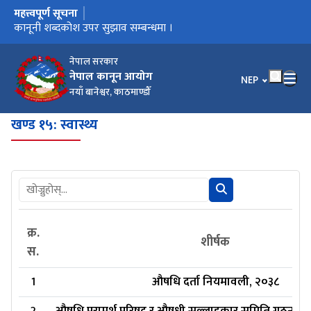
महत्त्वपूर्ण सूचना
मुख्य नेभिगेसनमा जानुहोस्
कार्यालय स्थानान्तरण भएको सूचना ।
कानूनी शब्दकोश उपर सुझाव सम्बन्धमा ।
कानूनी शब्दकोश
नेपाल सरकार
नेपाल कानून आयोग
भाषा चयन गर्नुहोस
NEP
नयाँ बानेश्वर, काठमाण्डौँ
खण्ड १५: स्वास्थ्य
क्र.
शीर्षक
स.
1
औषधि दर्ता नियमावली, २०३८