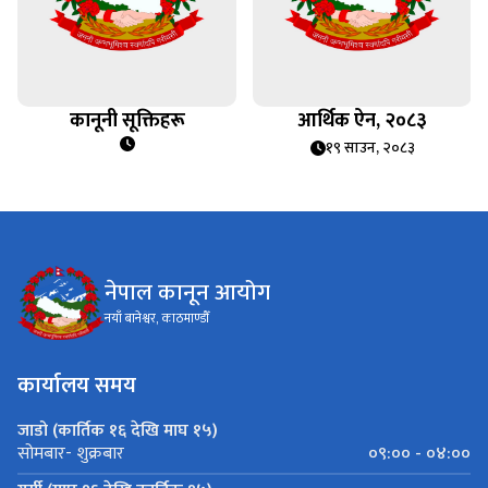
कानूनी सूक्तिहरू
आर्थिक ऐन, २०८३
१९ साउन, २०८३
नेपाल कानून आयोग
नयाँ बानेश्वर, काठमाण्डौँ
कार्यालय समय
जाडो (कार्तिक १६ देखि माघ १५)
०९:०० - ०४:००
सोमबार- शुक्रबार