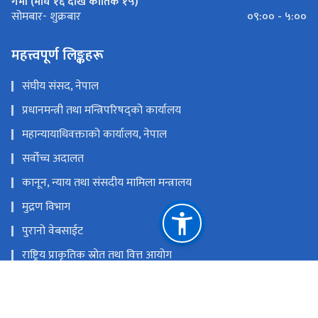
गर्मी (माघ १६ देखि कार्तिक १५)
०९:०० - ५:००
सोमबार- शुक्रबार
महत्त्वपूर्ण लिङ्कहरू
संघीय संसद, नेपाल
प्रधानमन्त्री तथा मन्त्रिपरिषद्को कार्यालय
महान्यायाधिवक्ताको कार्यालय, नेपाल
सर्वोच्च अदालत
कानून, न्याय तथा संसदीय मामिला मन्त्रालय
मुद्रण विभाग
पुरानो वेबसाईट
राष्ट्रिय प्राकृतिक स्रोत तथा वित्त आयोग
नयाँ बानेश्वर, काठमाण्डौँ
info@lawcommission.gov.np