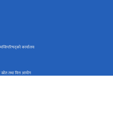
ा मन्त्रिपरिषद्को कार्यालय
तिक स्रोत तथा वित्त आयोग
नयाँ बानेश्वर, काठमाण्डौँ
info@lawcommission.gov.np