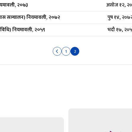
ियमावली, २०७३
असोज १२, २०७
लास सञ्‍चालन) नियमावली, २०७२
पुष १४, २०७
्यविधि) नियमावली, २०५९
भदौ १७, २०५
1
2