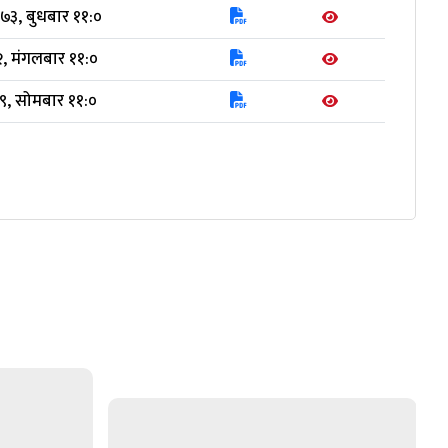
३, बुधबार ११:०
२, मंगलबार ११:०
९, सोमबार ११:०