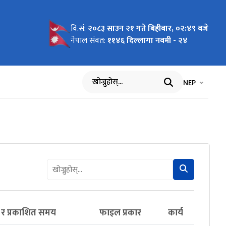
वि.सं:
२०८३ साउन २१ गते बिहीबार, ०२:४९ बजे
नेपाल संवत:
११४६ दिल्लागा नवमी - २४
भाषा चयन गर्नुह
भाषा प
NEP
खोज्नुहोस्
 र प्रकाशित समय
फाइल प्रकार
कार्य