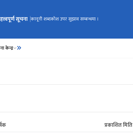
हत्त्वपूर्ण सूचना
ेभिगेसनमा जानुहोस्
कार्यालय स्थानान्तरण भएको सूचना ।
कानूनी शब्दकोश उपर सुझाव सम्बन्धमा ।
कानूनी शब्दकोश
ा केन्द्र
्षक
प्रकाशित मिति