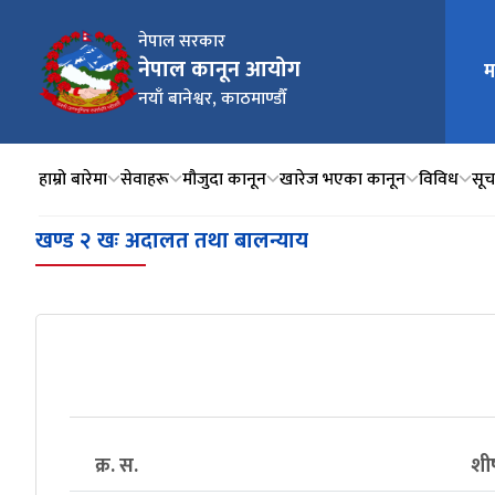
नेपाल सरकार
नेपाल कानून आयोग
म
मुख्य न
नयाँ बानेश्वर, काठमाण्डौँ
हाम्रो बारेमा
सेवाहरू
मौजुदा कानून
खारेज भएका कानून
विविध
सूचन
खण्ड २ खः अदालत तथा बालन्याय
क्र. स.
शीर