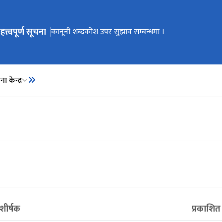
हत्त्वपूर्ण सूचना
ेभिगेसनमा जानुहोस्
कार्यालय स्थानान्तरण भएको सूचना ।
कानूनी शब्दकोश उपर सुझाव सम्बन्धमा ।
कानूनी शब्दकोश
ा केन्द्र
शीर्षक
प्रकाशित