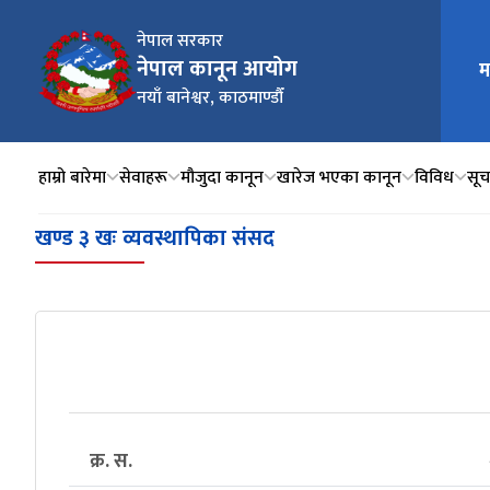
नेपाल सरकार
नेपाल कानून आयोग
म
मुख्य न
नयाँ बानेश्वर, काठमाण्डौँ
हाम्रो बारेमा
सेवाहरू
मौजुदा कानून
खारेज भएका कानून
विविध
सूचन
खण्ड ३ खः व्यवस्थापिका संसद
क्र. स.