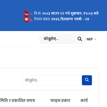
वि.सं:
२०८३ साउन २२ गते शुक्रबार, १५:०३ बजे
नेपाल संवत:
११४६ दिल्लागा नवमी - २४
भाषा चयन गर्नुह
भाषा प
NEP
खोज्नुहोस्
 मिति र प्रकाशित समय
फाइल प्रकार
कार्य