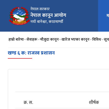
नेपाल सरकार
नेपाल कानून आयोग
म
मुख्य न
नयाँ बानेश्वर, काठमाण्डौँ
हाम्रो बारेमा
सेवाहरू
मौजुदा कानून
खारेज भएका कानून
विविध
सूचन
खण्ड ६ क: राजस्व प्रशासन
क्र. स.
शीर्षक