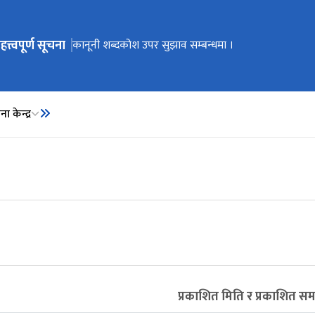
हत्त्वपूर्ण सूचना
ेभिगेसनमा जानुहोस्
कार्यालय स्थानान्तरण भएको सूचना ।
कानूनी शब्दकोश उपर सुझाव सम्बन्धमा ।
कानूनी शब्दकोश
ा केन्द्र
प्रकाशित मिति र प्रकाशित स