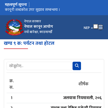
महत्त्वपूर्ण सूचना
मुख्य नेभिगेसनमा जानुहोस्
कार्यालय स्थानान्तरण भएको सूचना ।
कानूनी शब्दकोश उपर सुझाव सम्बन्धमा ।
कानूनी शब्दकोश
नेपाल सरकार
नेपाल कानून आयोग
भाषा चयन गर्नुहोस
NEP
नयाँ बानेश्वर, काठमाण्डौँ
खण्ड ९ क: पर्यटन तथा होटल
क्र.
शीर्षक
स.
1
जलयात्रा नियमावली, २०६३